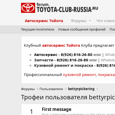
Автосервис Тойота
Форумы
Что ново
Текущие посетители
Новые сообщения профилей
По
Клубный
автосервис Тойота
Клуба предлагает 
Автосервис
-
8(926) 816-26-80
или |
What
Запчасти -
8(926) 816-26-80
или |
Whats
Кузовной ремонт и покраска -
8(926) 81
Профессиональный
кузовной ремонт
,
покраск
Форумы
Пользователи
bettyrpickering
Трофеи пользователя bettyrpic
First message
1
Post a message somewhere on the site to receive