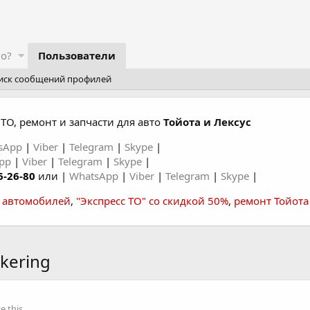
го?
Пользователи
иск сообщений профилей
ТО, ремонт и запчасти для авто
Тойота и Лексус
sApp
|
Viber
|
Telegram
|
Skype
|
App
|
Viber
|
Telegram
|
Skype
|
6-26-80
или |
WhatsApp
|
Viber
|
Telegram
|
Skype
|
а автомобилей
,
"Экспресс ТО" со скидкой 50%
,
ремонт Тойота
kering
 this.