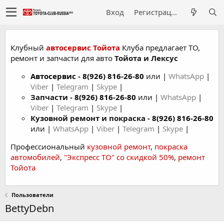
Вход
Регистрация
Клубный
автосервис Тойота
Клуба предлагает ТО,
ремонт и запчасти для авто
Тойота и Лексус
Автосервис
-
8(926) 816-26-80
или |
WhatsApp
|
Viber
|
Telegram
|
Skype
|
Запчасти -
8(926) 816-26-80
или |
WhatsApp
|
Viber
|
Telegram
|
Skype
|
Кузовной ремонт и покраска -
8(926) 816-26-80
или |
WhatsApp
|
Viber
|
Telegram
|
Skype
|
Профессиональный
кузовной ремонт
,
покраска
автомобилей
,
"Экспресс ТО" со скидкой 50%
,
ремонт
Тойота
Пользователи
BettyDebn