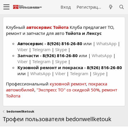
Вход
Регистрация
Клубный
автосервис Тойота
Клуба предлагает ТО,
ремонт и запчасти для авто
Тойота и Лексус
Автосервис
-
8(926) 816-26-80
или |
WhatsApp
|
Viber
|
Telegram
|
Skype
|
Запчасти -
8(926) 816-26-80
или |
WhatsApp
|
Viber
|
Telegram
|
Skype
|
Кузовной ремонт и покраска -
8(926) 816-26-80
или |
WhatsApp
|
Viber
|
Telegram
|
Skype
|
Профессиональный
кузовной ремонт
,
покраска
автомобилей
,
"Экспресс ТО" со скидкой 50%
,
ремонт
Тойота
bedonwellketouk
Трофеи пользователя bedonwellketouk