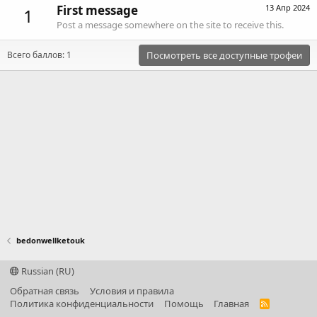
First message
13 Апр 2024
1
Post a message somewhere on the site to receive this.
Всего баллов: 1
Посмотреть все доступные трофеи
bedonwellketouk
Russian (RU)
Обратная связь
Условия и правила
Политика конфиденциальности
Помощь
Главная
R
S