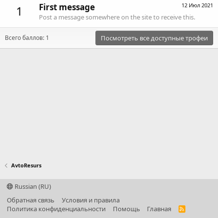
First message
12 Июл 2021
1
Post a message somewhere on the site to receive this.
Всего баллов: 1
Посмотреть все доступные трофеи
AvtoResurs
Russian (RU)
Обратная связь
Условия и правила
Политика конфиденциальности
Помощь
Главная
R
S