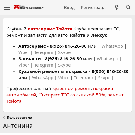
Вход
Регистрация
Клубный
автосервис Тойота
Клуба предлагает ТО,
ремонт и запчасти для авто
Тойота и Лексус
Автосервис
-
8(926) 816-26-80
или |
WhatsApp
|
Viber
|
Telegram
|
Skype
|
Запчасти -
8(926) 816-26-80
или |
WhatsApp
|
Viber
|
Telegram
|
Skype
|
Кузовной ремонт и покраска -
8(926) 816-26-80
или |
WhatsApp
|
Viber
|
Telegram
|
Skype
|
Профессиональный
кузовной ремонт
,
покраска
автомобилей
,
"Экспресс ТО" со скидкой 50%
,
ремонт
Тойота
Пользователи
Антонина