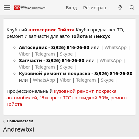
Вход
Регистрация
Клубный
автосервис Тойота
Клуба предлагает ТО,
ремонт и запчасти для авто
Тойота и Лексус
Автосервис
-
8(926) 816-26-80
или |
WhatsApp
|
Viber
|
Telegram
|
Skype
|
Запчасти -
8(926) 816-26-80
или |
WhatsApp
|
Viber
|
Telegram
|
Skype
|
Кузовной ремонт и покраска -
8(926) 816-26-80
или |
WhatsApp
|
Viber
|
Telegram
|
Skype
|
Профессиональный
кузовной ремонт
,
покраска
автомобилей
,
"Экспресс ТО" со скидкой 50%
,
ремонт
Тойота
Пользователи
Andrewbxi