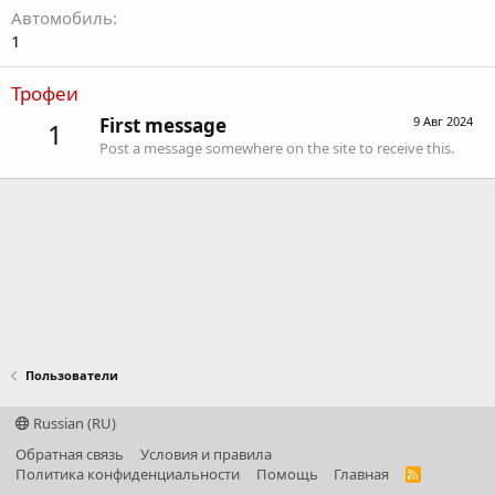
Автомобиль
1
Трофеи
First message
9 Авг 2024
1
Post a message somewhere on the site to receive this.
Пользователи
Russian (RU)
Обратная связь
Условия и правила
Политика конфиденциальности
Помощь
Главная
R
S