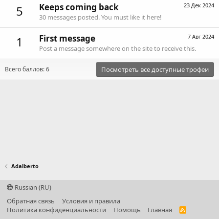
Keeps coming back
23 Дек 2024
5
30 messages posted. You must like it here!
First message
7 Авг 2024
1
Post a message somewhere on the site to receive this.
Всего баллов: 6
Посмотреть все доступные трофеи
Adalberto
Russian (RU)
Обратная связь
Условия и правила
Политика конфиденциальности
Помощь
Главная
R
S