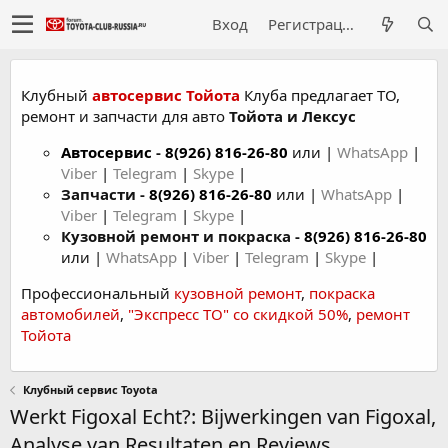
Вход
Регистрация
Клубный
автосервис Тойота
Клуба предлагает ТО,
ремонт и запчасти для авто
Тойота и Лексус
Автосервис
-
8(926) 816-26-80
или |
WhatsApp
|
Viber
|
Telegram
|
Skype
|
Запчасти -
8(926) 816-26-80
или |
WhatsApp
|
Viber
|
Telegram
|
Skype
|
Кузовной ремонт и покраска -
8(926) 816-26-80
или |
WhatsApp
|
Viber
|
Telegram
|
Skype
|
Профессиональный
кузовной ремонт
,
покраска
автомобилей
,
"Экспресс ТО" со скидкой 50%
,
ремонт
Тойота
Клубный сервис Toyota
Werkt Figoxal Echt?: Bijwerkingen van Figoxal,
Analyse van Resultaten en Reviews