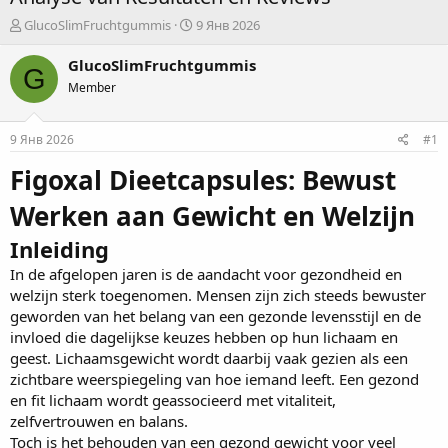
А
Д
GlucoSlimFruchtgummis
9 Янв 2026
в
а
т
т
GlucoSlimFruchtgummis
G
о
а
Member
р
н
т
а
е
ч
9 Янв 2026
#1
м
а
ы
л
Figoxal Dieetcapsules: Bewust
а
Werken aan Gewicht en Welzijn
Inleiding
In de afgelopen jaren is de aandacht voor gezondheid en
welzijn sterk toegenomen. Mensen zijn zich steeds bewuster
geworden van het belang van een gezonde levensstijl en de
invloed die dagelijkse keuzes hebben op hun lichaam en
geest. Lichaamsgewicht wordt daarbij vaak gezien als een
zichtbare weerspiegeling van hoe iemand leeft. Een gezond
en fit lichaam wordt geassocieerd met vitaliteit,
zelfvertrouwen en balans.
Toch is het behouden van een gezond gewicht voor veel