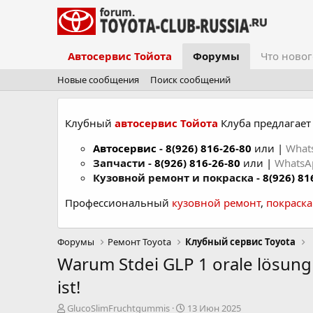
Автосервис Тойота
Форумы
Что новог
Новые сообщения
Поиск сообщений
Клубный
автосервис Тойота
Клуба предлагает 
Автосервис
-
8(926) 816-26-80
или |
What
Запчасти -
8(926) 816-26-80
или |
Whats
Кузовной ремонт и покраска -
8(926) 81
Профессиональный
кузовной ремонт
,
покраск
Форумы
Ремонт Toyota
Клубный сервис Toyota
Warum Stdei GLP 1 orale lösun
ist!
А
Д
GlucoSlimFruchtgummis
13 Июн 2025