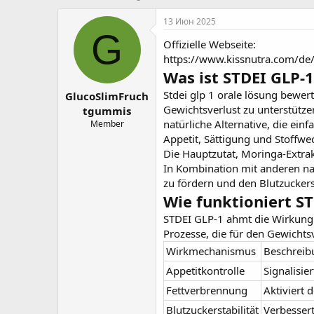
в
а
т
т
13 Июн 2025
о
а
G
Offizielle Webseite:
р
н
т
а
https://www.kissnutra.com/de/
е
ч
Was ist STDEI GLP-1
м
а
Stdei glp 1 orale lösung bewe
GlucoSlimFruch
ы
л
а
Gewichtsverlust zu unterstützen
tgummis
natürliche Alternative, die ei
Member
Appetit, Sättigung und Stoffwec
Die Hauptzutat, Moringa-Extrak
In Kombination mit anderen nat
zu fördern und den Blutzuckersp
Wie funktioniert S
STDEI GLP-1 ahmt die Wirkung
Prozesse, die für den Gewicht
Wirkmechanismus
Beschreib
Appetitkontrolle
Signalisi
Fettverbrennung
Aktiviert 
Blutzuckerstabilität
Verbessert