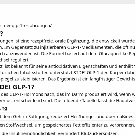
stdei-glp-1-erfahrungen/
?
rtungen
ist eine rezeptfreie, orale Ergänzung, die entwickelt w
. Im Gegensatz zu injizierbaren GLP-1-Medikamenten, die oft nur 
nfach anzuwenden ist. Die Formel basiert auf dem Glucagon-like 
hsel reguliert.
t, ist bekannt für seine antioxidativen Eigenschaften und enthäl
ürlichen Inhaltsstoffen unterstützt STDEI GLP-1 den Körper dabe
iegel zu stabilisieren. Das Ergebnis ist ein langfristiger Gewichts
TDEI GLP-1?
 des GLP-1-Hormons nach, das im Darm produziert wird, wenn wi
sverlust entscheidend sind. Die folgende Tabelle fasst die Hau
ung
ert dem Gehirn Sättigung, reduziert Heißhunger und übermäßiges
den Stoffwechsel, um gespeichertes Fett effizienter zu verbrennen.
 die Insulinempfindlichkeit, verhindert Blutzuckerspitzen.