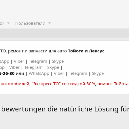
о?
Пользователи
ТО, ремонт и запчасти для авто
Тойота и Лексус
sApp
|
Viber
|
Telegram
|
Skype
|
App
|
Viber
|
Telegram
|
Skype
|
6-26-80
или |
WhatsApp
|
Viber
|
Telegram
|
Skype
|
а автомобилей
,
"Экспресс ТО" со скидкой 50%
,
ремонт Тойота
g bewertungen die natürliche Lösung f