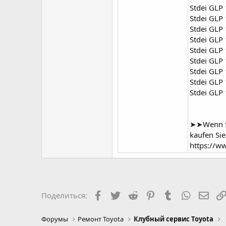
Stdei GLP
Stdei GLP
Stdei GLP 
Stdei GLP 
Stdei GLP
Stdei GLP
Stdei GLP 
Stdei GLP 
Stdei GLP
➤➤Wenn Si
kaufen Sie
https://w
Facebook
Twitter
Reddit
Pinterest
Tumblr
WhatsAp
Элек
Поделиться:
Форумы
Ремонт Toyota
Клубный сервис Toyota