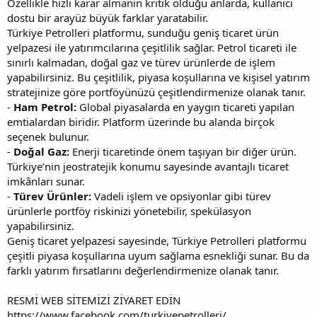
Özellikle hızlı karar almanın kritik olduğu anlarda, kullanıcı
dostu bir arayüz büyük farklar yaratabilir.
Türkiye Petrolleri platformu, sunduğu geniş ticaret ürün
yelpazesi ile yatırımcılarına çeşitlilik sağlar. Petrol ticareti ile
sınırlı kalmadan, doğal gaz ve türev ürünlerde de işlem
yapabilirsiniz. Bu çeşitlilik, piyasa koşullarına ve kişisel yatırım
stratejinize göre portföyünüzü çeşitlendirmenize olanak tanır.
-
Ham Petrol:
Global piyasalarda en yaygın ticareti yapılan
emtialardan biridir. Platform üzerinde bu alanda birçok
seçenek bulunur.
-
Doğal Gaz:
Enerji ticaretinde önem taşıyan bir diğer ürün.
Türkiye’nin jeostratejik konumu sayesinde avantajlı ticaret
imkânları sunar.
-
Türev Ürünler:
Vadeli işlem ve opsiyonlar gibi türev
ürünlerle portföy riskinizi yönetebilir, spekülasyon
yapabilirsiniz.
Geniş ticaret yelpazesi sayesinde, Türkiye Petrolleri platformu
çeşitli piyasa koşullarına uyum sağlama esnekliği sunar. Bu da
farklı yatırım fırsatlarını değerlendirmenize olanak tanır.
RESMİ WEB SİTEMİZİ ZİYARET EDİN
https://www.facebook.com/turkiyepetrolleri/