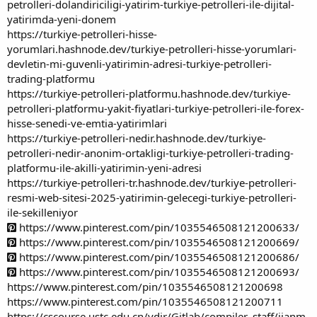
petrolleri-dolandiriciligi-yatirim-turkiye-petrolleri-ile-dijital-
yatirimda-yeni-donem
https://turkiye-petrolleri-hisse-
yorumlari.hashnode.dev/turkiye-petrolleri-hisse-yorumlari-
devletin-mi-guvenli-yatirimin-adresi-turkiye-petrolleri-
trading-platformu
https://turkiye-petrolleri-platformu.hashnode.dev/turkiye-
petrolleri-platformu-yakit-fiyatlari-turkiye-petrolleri-ile-forex-
hisse-senedi-ve-emtia-yatirimlari
https://turkiye-petrolleri-nedir.hashnode.dev/turkiye-
petrolleri-nedir-anonim-ortakligi-turkiye-petrolleri-trading-
platformu-ile-akilli-yatirimin-yeni-adresi
https://turkiye-petrolleri-tr.hashnode.dev/turkiye-petrolleri-
resmi-web-sitesi-2025-yatirimin-gelecegi-turkiye-petrolleri-
ile-sekilleniyor
https://www.pinterest.com/pin/1035546508121200633/
https://www.pinterest.com/pin/1035546508121200669/
https://www.pinterest.com/pin/1035546508121200686/
https://www.pinterest.com/pin/1035546508121200693/
https://www.pinterest.com/pin/1035546508121200698
https://www.pinterest.com/pin/1035546508121200711
https://cscourse.ustc.edu.cn/vdir/Gitlab/compiler_staff/jianm