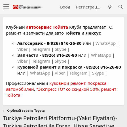
Вход
Регистрация
Клубный
автосервис Тойота
Клуба предлагает ТО,
ремонт и запчасти для авто
Тойота и Лексус
Автосервис
-
8(926) 816-26-80
или |
WhatsApp
|
Viber
|
Telegram
|
Skype
|
Запчасти -
8(926) 816-26-80
или |
WhatsApp
|
Viber
|
Telegram
|
Skype
|
Кузовной ремонт и покраска -
8(926) 816-26-80
или |
WhatsApp
|
Viber
|
Telegram
|
Skype
|
Профессиональный
кузовной ремонт
,
покраска
автомобилей
,
"Экспресс ТО" со скидкой 50%
,
ремонт
Тойота
Клубный сервис Toyota
Türkiye Petrolleri Platformu-{Yakıt Fiyatları}-
Türkiye Petrolleri ile Forex, Hisse Senedi ve