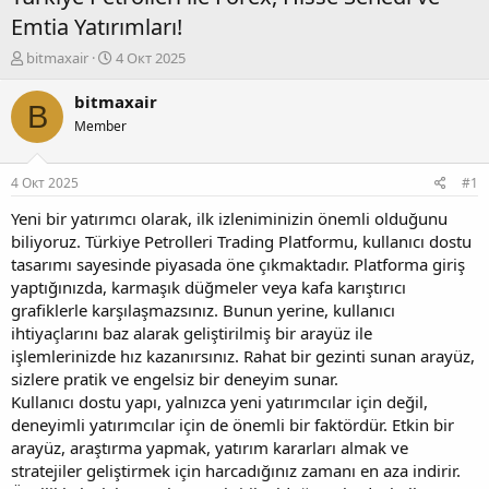
Emtia Yatırımları!
А
Д
bitmaxair
4 Окт 2025
в
а
т
т
bitmaxair
B
о
а
Member
р
н
т
а
е
ч
4 Окт 2025
#1
м
а
ы
л
Yeni bir yatırımcı olarak, ilk izleniminizin önemli olduğunu
а
biliyoruz. Türkiye Petrolleri Trading Platformu, kullanıcı dostu
tasarımı sayesinde piyasada öne çıkmaktadır. Platforma giriş
yaptığınızda, karmaşık düğmeler veya kafa karıştırıcı
grafiklerle karşılaşmazsınız. Bunun yerine, kullanıcı
ihtiyaçlarını baz alarak geliştirilmiş bir arayüz ile
işlemlerinizde hız kazanırsınız. Rahat bir gezinti sunan arayüz,
sizlere pratik ve engelsiz bir deneyim sunar.
Kullanıcı dostu yapı, yalnızca yeni yatırımcılar için değil,
deneyimli yatırımcılar için de önemli bir faktördür. Etkin bir
arayüz, araştırma yapmak, yatırım kararları almak ve
stratejiler geliştirmek için harcadığınız zamanı en aza indirir.