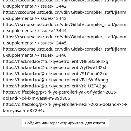
u-supplemental/-/issues/13442
https://cscourse.ustc.edu.cn/vdir/Gitlab/compiler_staff/jianm
u-supplemental/-/issues/13443
https://cscourse.ustc.edu.cn/vdir/Gitlab/compiler_staff/jianm
u-supplemental/-/issues/13444
https://cscourse.ustc.edu.cn/vdir/Gitlab/compiler_staff/jianm
u-supplemental/-/issues/13445
https://cscourse.ustc.edu.cn/vdir/Gitlab/compiler_staff/jianm
u-supplemental/-/issues/13446
https://hackmd.io/@turkiyepetrolleritr/Hk5BxpRnxg
https://hackmd.io/@turkiyepetrolleritr/ryDweTR2xl
https://hackmd.io/@turkiyepetrolleritr/S1Cnep02xx
https://hackmd.io/@turkiyepetrolleritr/B1rW-6Angg
https://hackmd.io/@turkiyepetrolleritr/rk_UZTA2ge
https://differ.blog/p/t-rkiye-petrolleri-yak-t-fiyatlar-2025-
doland-r-c-l-k-m-yasal-m-89d806
https://differ.blog/p/t-rkiye-petrolleri-nedir-2025-doland-r-c-l-
k-m-yasal-m-87294c
Войдите или зарегистрируйтесь для ответа.