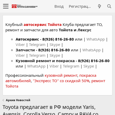
Вход
Регистрация
Клубный
автосервис Тойота
Клуба предлагает ТО,
ремонт и запчасти для авто
Тойота и Лексус
Автосервис
-
8(926) 816-26-80
или |
WhatsApp
|
Viber
|
Telegram
|
Skype
|
Запчасти -
8(926) 816-26-80
или |
WhatsApp
|
Viber
|
Telegram
|
Skype
|
Кузовной ремонт и покраска -
8(926) 816-26-80
или |
WhatsApp
|
Viber
|
Telegram
|
Skype
|
Профессиональный
кузовной ремонт
,
покраска
автомобилей
,
"Экспресс ТО" со скидкой 50%
,
ремонт
Тойота
Архив Новостей
Toyota предлагает в РФ модели Yaris,
Avensis, Corolla Verso, Camry и RAV4 со