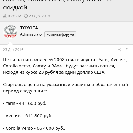
скидкой
А
Д
TOYOTA
23 Дек 2016
в
а
т
т
TOYOTA
о
а
Administrator
Команда форума
р
н
т
а
е
ч
23 Дек 2016
#1
м
а
ы
л
Цены на пять моделей 2008 года выпуска - Yaris, Avensis,
а
Corolla Verso, Camry и RAV4 - будут рассчитываться,
исходя из курса 23 рубля за один доллар США.
Стартовые цены на указанные машины в обозначенный
период следующие:
- Yaris - 441 600 руб.,
- Avensis - 611 800 руб.,
- Corolla Verso - 667 000 руб.,