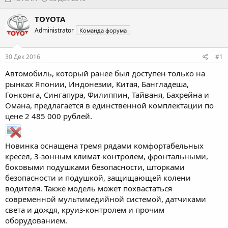
в
а
т
т
TOYOTA
о
а
Administrator
Команда форума
р
н
т
а
е
ч
30 Дек 2016
#1
м
а
ы
л
Автомобиль, который ранее был доступен только на
а
рынках Японии, Индонезии, Китая, Бангладеша,
Гонконга, Сингапура, Филиппин, Тайваня, Бахрейна и
Омана, предлагается в единственной комплектации по
цене 2 485 000 рублей.
Новинка оснащена тремя рядами комфортабельных
кресел, 3-зонным климат-контролем, фронтальными,
боковыми подушками безопасности, шторками
безопасности и подушкой, защищающей колени
водителя. Также модель может похвастаться
современной мультимедийной системой, датчиками
света и дождя, круиз-контролем и прочим
оборудованием.