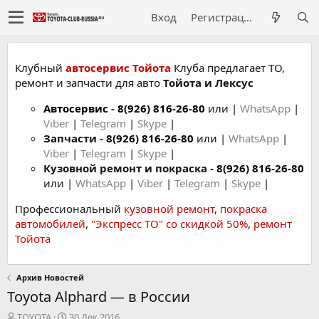
Вход
Регистрация
Клубный
автосервис Тойота
Клуба предлагает ТО,
ремонт и запчасти для авто
Тойота и Лексус
Автосервис
-
8(926) 816-26-80
или |
WhatsApp
|
Viber
|
Telegram
|
Skype
|
Запчасти -
8(926) 816-26-80
или |
WhatsApp
|
Viber
|
Telegram
|
Skype
|
Кузовной ремонт и покраска -
8(926) 816-26-80
или |
WhatsApp
|
Viber
|
Telegram
|
Skype
|
Профессиональный
кузовной ремонт
,
покраска
автомобилей
,
"Экспресс ТО" со скидкой 50%
,
ремонт
Тойота
Архив Новостей
Toyota Alphard — в России
А
Д
TOYOTA
30 Дек 2016