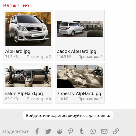
Вложения
AlpHard.jpg
Zadok AlpHard.jpg
71.7 KB
Просмотры: 2
116.5 KB
Просмотры: 0
salon AlpHard.jpg
7 mest v AlpHard.jpg
82.9 KB
Просмотры: 0
110 KB
Просмотры: 0
Войдите или зарегистрируйтесь для ответа.
Facebook
Twitter
Reddit
Pinterest
Tumblr
WhatsApp
Электронная
Ссылка
Поделиться: