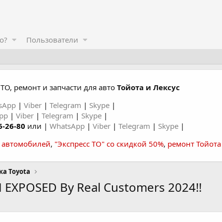
о?
Пользователи
ТО, ремонт и запчасти для авто
Тойота и Лексус
sApp
|
Viber
|
Telegram
|
Skype
|
App
|
Viber
|
Telegram
|
Skype
|
6-26-80
или |
WhatsApp
|
Viber
|
Telegram
|
Skype
|
а автомобилей
,
"Экспресс ТО" со скидкой 50%
,
ремонт Тойота
ка Toyota
M EXPOSED By Real Customers 2024!!