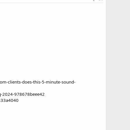
om-clients-does-this-5-minute-sound-
ing-2024-978678beee42
3833a4040