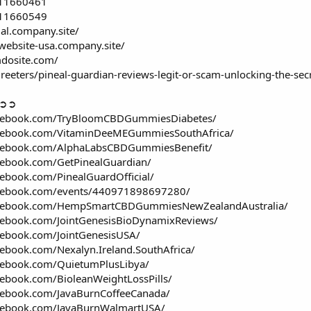
/11660461
/11660549
ial.company.site/
l-website-usa.company.site/
mdosite.com/
eters/pineal-guardian-reviews-legit-or-scam-unlocking-the-sec
➲➲➲
acebook.com/TryBloomCBDGummiesDiabetes/
acebook.com/VitaminDeeMEGummiesSouthAfrica/
acebook.com/AlphaLabsCBDGummiesBenefit/
cebook.com/GetPinealGuardian/
ebook.com/PinealGuardOfficial/
acebook.com/events/440971898697280/
acebook.com/HempSmartCBDGummiesNewZealandAustralia/
cebook.com/JointGenesisBioDynamixReviews/
cebook.com/JointGenesisUSA/
ebook.com/Nexalyn.Ireland.SouthAfrica/
cebook.com/QuietumPlusLibya/
cebook.com/BioleanWeightLossPills/
cebook.com/JavaBurnCoffeeCanada/
acebook.com/JavaBurnWalmartUSA/