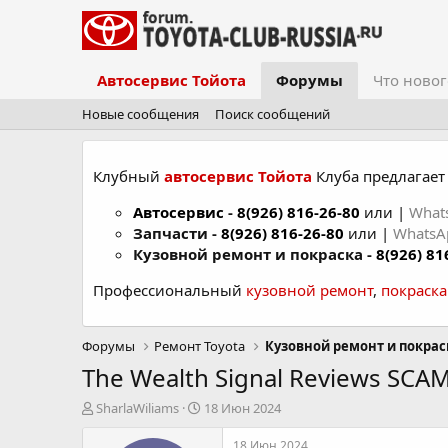
Автосервис Тойота
Форумы
Что новог
Новые сообщения
Поиск сообщений
Клубный
автосервис Тойота
Клуба предлагает 
Автосервис
-
8(926) 816-26-80
или |
What
Запчасти -
8(926) 816-26-80
или |
Whats
Кузовной ремонт и покраска -
8(926) 81
Профессиональный
кузовной ремонт
,
покраск
Форумы
Ремонт Toyota
Кузовной ремонт и покрас
The Wealth Signal Reviews SCA
А
Д
SharlaWiliams
18 Июн 2024
в
а
т
т
18 Июн 2024