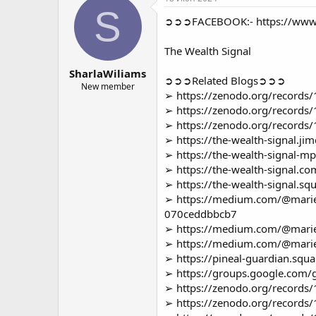
о
а
S
➲➲➲FACEBOOK:-
https://www
р
н
т
а
е
ч
The Wealth Signal
м
а
SharlaWiliams
ы
л
➲➲➲Related Blogs➲➲➲
а
New member
➢
https://zenodo.org/records
➢
https://zenodo.org/records
➢
https://zenodo.org/records
➢
https://the-wealth-signal.ji
➢
https://the-wealth-signal-m
➢
https://the-wealth-signal.co
➢
https://the-wealth-signal.squ
➢
https://medium.com/@mariem
070ceddbbcb7
➢
https://medium.com/@marie
➢
https://medium.com/@marie
➢
https://pineal-guardian.squar
➢
https://groups.google.com/g
➢
https://zenodo.org/records
➢
https://zenodo.org/records