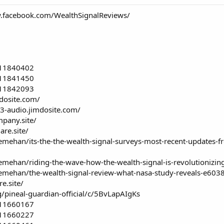
.facebook.com/WealthSignalReviews/
/11840402
/11841450
/11842093
mdosite.com/
p3-audio.jimdosite.com/
mpany.site/
are.site/
ehan/its-the-the-wealth-signal-surveys-most-recent-updates-fr
mehan/riding-the-wave-how-the-wealth-signal-is-revolutioniz
mehan/the-wealth-signal-review-what-nasa-study-reveals-e60
e.site/
/pineal-guardian-official/c/5BvLapAIgKs
/11660167
/11660227