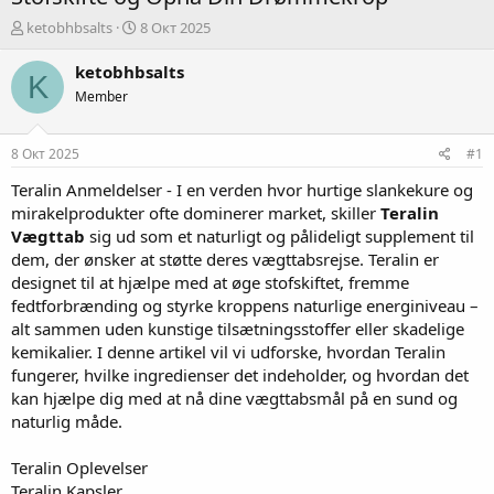
А
Д
ketobhbsalts
8 Окт 2025
в
а
т
т
ketobhbsalts
K
о
а
Member
р
н
т
а
е
ч
8 Окт 2025
#1
м
а
ы
л
Teralin Anmeldelser
- I en verden hvor hurtige slankekure og
а
mirakelprodukter ofte dominerer market, skiller
Teralin
Vægttab
sig ud som et naturligt og pålideligt supplement til
dem, der ønsker at støtte deres vægttabsrejse. Teralin er
designet til at hjælpe med at øge stofskiftet, fremme
fedtforbrænding og styrke kroppens naturlige energiniveau –
alt sammen uden kunstige tilsætningsstoffer eller skadelige
kemikalier. I denne artikel vil vi udforske, hvordan Teralin
fungerer, hvilke ingredienser det indeholder, og hvordan det
kan hjælpe dig med at nå dine vægttabsmål på en sund og
naturlig måde.
Teralin Oplevelser
Teralin Kapsler