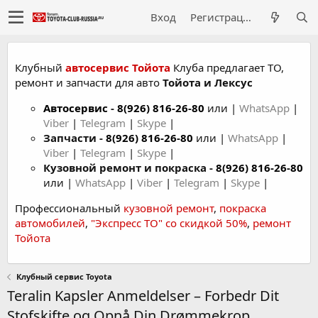
Вход
Регистрация
Клубный
автосервис Тойота
Клуба предлагает ТО,
ремонт и запчасти для авто
Тойота и Лексус
Автосервис
-
8(926) 816-26-80
или |
WhatsApp
|
Viber
|
Telegram
|
Skype
|
Запчасти -
8(926) 816-26-80
или |
WhatsApp
|
Viber
|
Telegram
|
Skype
|
Кузовной ремонт и покраска -
8(926) 816-26-80
или |
WhatsApp
|
Viber
|
Telegram
|
Skype
|
Профессиональный
кузовной ремонт
,
покраска
автомобилей
,
"Экспресс ТО" со скидкой 50%
,
ремонт
Тойота
Клубный сервис Toyota
Teralin Kapsler Anmeldelser – Forbedr Dit
Stofskifte og Opnå Din Drømmekrop