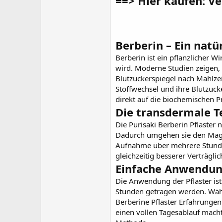
==> Hier kaufen: V
Berberin – Ein natü
Berberin ist ein pflanzlicher W
wird. Moderne Studien zeigen, 
Blutzuckerspiegel nach Mahlzei
Stoffwechsel und ihre Blutzuck
direkt auf die biochemischen P
Die transdermale T
Die
Purisaki Berberin Pflaster
n
Dadurch umgehen sie den Mage
Aufnahme über mehrere Stunden 
gleichzeitig besserer Verträg
Einfache Anwendung
Die Anwendung der Pflaster ist
Stunden getragen werden. Währe
Berberine Pflaster Erfahrungen
einen vollen Tagesablauf macht