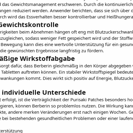
 das Gewichtsmanagement erschweren. Durch die kontinuierlich
en reduziert werden. Anwender berichten, dass sie sich über d
h wird das Essverhalten besser kontrollierbar und Heißhungeratt
Gewichtskontrolle
igkeiten beim Abnehmen hängen oft eng mit Blutzuckerschwan
zugleichen, sodass weniger Fett gespeichert wird und der Stoffwe
wegung kann dies eine wertvolle Unterstützung für ein gesundes 
ie gewünschten Ergebnisse langfristig zu fördern.
mäßige Wirkstoffabgabe
rgt dafür, dass Berberin gleichmäßig in den Körper abgegeben wi
 Tabletten auftreten können. Ein stabiler Wirkstoffspiegel bedeute
hwankungen kommt. Dies wirkt sich positiv auf Energie, Blutzuck
 individuelle Unterschiede
rfolgt, ist die Verträglichkeit der
Purisaki Patches
besonders hoc
ieren, können Berberin so problemlos nutzen. Die Wirkung kann 
ekte, andere merken Veränderungen erst nach einigen Wochen. 
te bei bestehenden gesundheitlichen Problemen oder einer lauf
terstützung