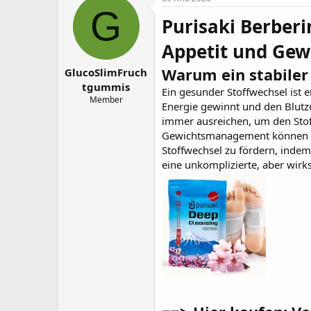
о
а
G
Purisaki Berberi
р
н
т
а
Appetit und Gew
е
ч
м
а
Warum ein stabiler 
GlucoSlimFruch
ы
л
а
tgummis
Ein gesunder Stoffwechsel ist 
Member
Energie gewinnt und den Blutz
immer ausreichen, um den Stof
Gewichtsmanagement können de
Stoffwechsel zu fördern, indem
eine unkomplizierte, aber wir