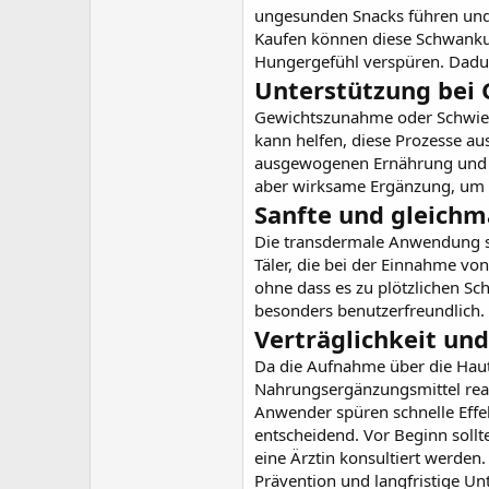
ungesunden Snacks führen und
Kaufen
können diese Schwankung
Hungergefühl verspüren. Dadurc
Unterstützung bei 
Gewichtszunahme oder Schwier
kann helfen, diese Prozesse aus
ausgewogenen Ernährung und Be
aber wirksame Ergänzung, um d
Sanfte und gleich
Die transdermale Anwendung so
Täler, die bei der Einnahme von
ohne dass es zu plötzlichen Sc
besonders benutzerfreundlich.
Verträglichkeit und
Da die Aufnahme über die Haut e
Nahrungsergänzungsmittel reag
Anwender spüren schnelle Eff
entscheidend. Vor Beginn soll
eine Ärztin konsultiert werden.
Prävention und langfristige Un