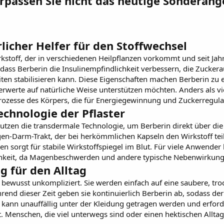
erpassen Sie nicht das heutige Sonderang
rlicher Helfer für den Stoffwechsel
irkstoff, der in verschiedenen Heilpflanzen vorkommt und seit Jah
dass Berberin die Insulinempfindlichkeit verbessern, die Zucker
ten stabilisieren kann. Diese Eigenschaften machen Berberin zu 
erwerte auf natürliche Weise unterstützen möchten. Anders als 
rozesse des Körpers, die für Energiegewinnung und Zuckerregulat
echnologie der Pflaster
utzen die transdermale Technologie, um Berberin direkt über die H
n-Darm-Trakt, der bei herkömmlichen Kapseln den Wirkstoff tei
sorgt für stabile Wirkstoffspiegel im Blut. Für viele Anwender 
lichkeit, da Magenbeschwerden und andere typische Nebenwirkun
 für den Alltag
 bewusst unkompliziert. Sie werden einfach auf eine saubere, t
nd dieser Zeit geben sie kontinuierlich Berberin ab, sodass der
kann unauffällig unter der Kleidung getragen werden und erforde
. Menschen, die viel unterwegs sind oder einen hektischen Alltag