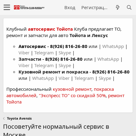
Вход
Регистрация
Клубный
автосервис Тойота
Клуба предлагает ТО,
ремонт и запчасти для авто
Тойота и Лексус
Автосервис
-
8(926) 816-26-80
или |
WhatsApp
|
Viber
|
Telegram
|
Skype
|
Запчасти -
8(926) 816-26-80
или |
WhatsApp
|
Viber
|
Telegram
|
Skype
|
Кузовной ремонт и покраска -
8(926) 816-26-80
или |
WhatsApp
|
Viber
|
Telegram
|
Skype
|
Профессиональный
кузовной ремонт
,
покраска
автомобилей
,
"Экспресс ТО" со скидкой 50%
,
ремонт
Тойота
Toyota Avensis
Посоветуйте нормальный сервис в
Москве