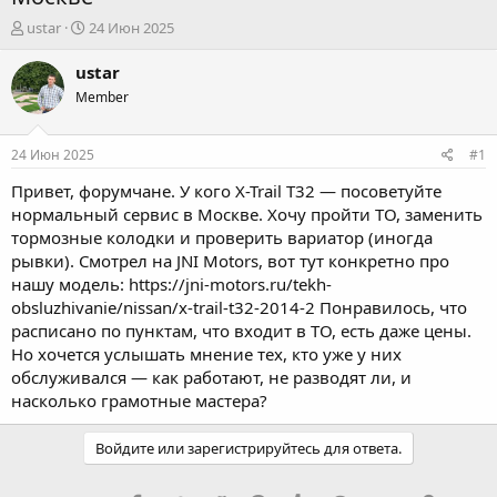
А
Д
ustar
24 Июн 2025
в
а
т
т
ustar
о
а
Member
р
н
т
а
е
ч
24 Июн 2025
#1
м
а
ы
л
Привет, форумчане. У кого X-Trail T32 — посоветуйте
а
нормальный сервис в Москве. Хочу пройти ТО, заменить
тормозные колодки и проверить вариатор (иногда
рывки). Смотрел на JNI Motors, вот тут конкретно про
нашу модель:
https://jni-motors.ru/tekh-
obsluzhivanie/nissan/x-trail-t32-2014-2
Понравилось, что
расписано по пунктам, что входит в ТО, есть даже цены.
Но хочется услышать мнение тех, кто уже у них
обслуживался — как работают, не разводят ли, и
насколько грамотные мастера?
Войдите или зарегистрируйтесь для ответа.