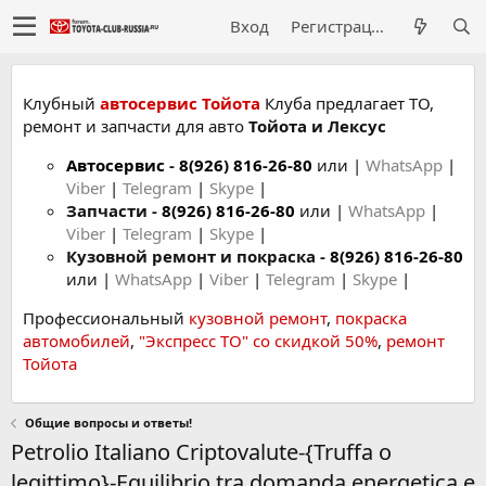
Вход
Регистрация
Клубный
автосервис Тойота
Клуба предлагает ТО,
ремонт и запчасти для авто
Тойота и Лексус
Автосервис
-
8(926) 816-26-80
или |
WhatsApp
|
Viber
|
Telegram
|
Skype
|
Запчасти -
8(926) 816-26-80
или |
WhatsApp
|
Viber
|
Telegram
|
Skype
|
Кузовной ремонт и покраска -
8(926) 816-26-80
или |
WhatsApp
|
Viber
|
Telegram
|
Skype
|
Профессиональный
кузовной ремонт
,
покраска
автомобилей
,
"Экспресс ТО" со скидкой 50%
,
ремонт
Тойота
Общие вопросы и ответы!
Petrolio Italiano Criptovalute-{Truffa o
legittimo}-Equilibrio tra domanda energetica e