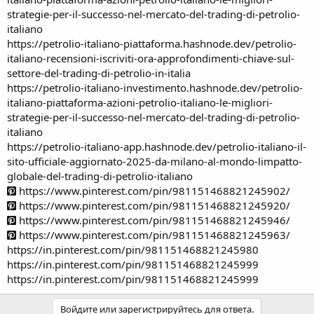
strategie-per-il-successo-nel-mercato-del-trading-di-petrolio-
italiano
https://petrolio-italiano-piattaforma.hashnode.dev/petrolio-
italiano-recensioni-iscriviti-ora-approfondimenti-chiave-sul-
settore-del-trading-di-petrolio-in-italia
https://petrolio-italiano-investimento.hashnode.dev/petrolio-
italiano-piattaforma-azioni-petrolio-italiano-le-migliori-
strategie-per-il-successo-nel-mercato-del-trading-di-petrolio-
italiano
https://petrolio-italiano-app.hashnode.dev/petrolio-italiano-il-
sito-ufficiale-aggiornato-2025-da-milano-al-mondo-limpatto-
globale-del-trading-di-petrolio-italiano
https://www.pinterest.com/pin/981151468821245902/
https://www.pinterest.com/pin/981151468821245920/
https://www.pinterest.com/pin/981151468821245946/
https://www.pinterest.com/pin/981151468821245963/
https://in.pinterest.com/pin/981151468821245980
https://in.pinterest.com/pin/981151468821245999
https://in.pinterest.com/pin/981151468821245999
Войдите или зарегистрируйтесь для ответа.