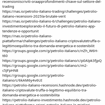
recensioniiscriviti-oraapprofondimenti-chiave-sul-settore-del-
trading
https://nas.io/petrolio-italiano-trading/challenges/petrolio-
italiano-recensioni-2025la-brutale-verit
https://nas.io/petrolio-italiano-6/challenges/petrolio-italiano-
investimentoesplorando-il-futuro-di-petrolio-italiano-app-
tendenze-e-opportunit
https://nas.io/petrolio-italiano-
piattaforma/challenges/petrolio-italiano-criptovalutetruffa-o-
legittimoequilibrio-tra-domanda-energetica-e-sostenibilit
https://groups.google.com/g/petrolio-italiano/c/nZh_W6H-
t60
https://groups.google.com/g/petrolio-italiano/c/p0Alpk3fjpQ
https://groups.google.com/g/petrolio-italiano/c/m2-
c5JFpHN8
https://groups.google.com/g/petrolio-
italiano/c/6kAM6y4v6UI
https://petrolio-italiano-recensioni.hashnode.dev/petrolio-
italiano-criptovalute-truffa-o-legittimo-equilibrio-tra-
domanda-energetica-e-sostenibilita
https://petrolio-italiano-investimento.hashnode.dev/petrolio-
italiano-piattaforma-azioni-petrolio-italiano-le-migliori-