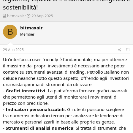
sostenibilità!
А
Д
bitmaxair
29 Апр 2025
в
а
т
т
bitmaxair
B
о
а
Member
р
н
т
а
е
ч
29 Апр 2025
#1
м
а
ы
л
Un’interfaccia user-friendly è fondamentale, ma per ottenere
а
il massimo dai propri investimenti è necessario anche poter
contare su strumenti avanzati di trading. Petrolio Italiano non
delude neanche sotto questo aspetto, offrendo agli investitori
una vasta gamma di strumenti da utilizzare.
-
Grafici interattivi
: La piattaforma fornisce grafici avanzati
che permettono agli utenti di monitorare i movimenti di
prezzo con precisione.
-
Indicatori personalizzabili
: Gli utenti possono scegliere
tra numerosi indicatori tecnici per analizzare le tendenze di
mercato e personalizzarli in base alle proprie esigenze.
-
Strumenti di analisi numerica
: Si tratta di strumenti che