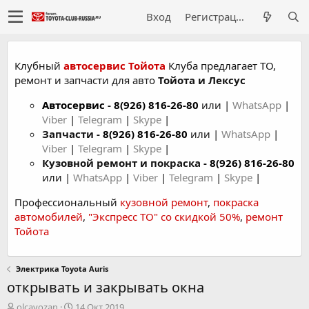
Вход
Регистрация
Клубный
автосервис Тойота
Клуба предлагает ТО,
ремонт и запчасти для авто
Тойота и Лексус
Автосервис
-
8(926) 816-26-80
или |
WhatsApp
|
Viber
|
Telegram
|
Skype
|
Запчасти -
8(926) 816-26-80
или |
WhatsApp
|
Viber
|
Telegram
|
Skype
|
Кузовной ремонт и покраска -
8(926) 816-26-80
или |
WhatsApp
|
Viber
|
Telegram
|
Skype
|
Профессиональный
кузовной ремонт
,
покраска
автомобилей
,
"Экспресс ТО" со скидкой 50%
,
ремонт
Тойота
Электрика Toyota Auris
открывать и закрывать окна
А
Д
olcayozan
14 Окт 2019