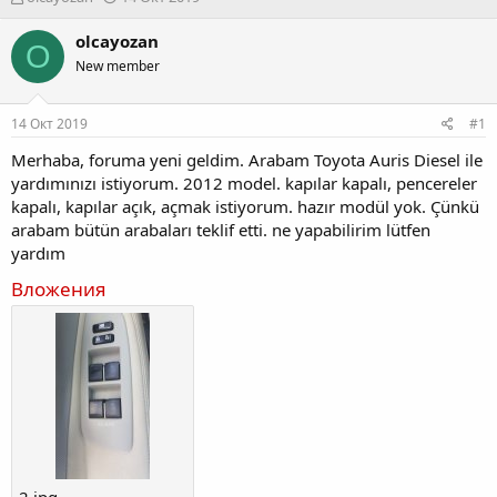
в
а
т
т
olcayozan
O
о
а
New member
р
н
т
а
е
ч
14 Окт 2019
#1
м
а
ы
л
Merhaba, foruma yeni geldim. Arabam Toyota Auris Diesel ile
а
yardımınızı istiyorum. 2012 model. kapılar kapalı, pencereler
kapalı, kapılar açık, açmak istiyorum. hazır modül yok. Çünkü
arabam bütün arabaları teklif etti. ne yapabilirim lütfen
yardım
Вложения
2.jpg