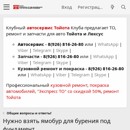
Вход
Регистрация
Клубный
автосервис Тойота
Клуба предлагает ТО,
ремонт и запчасти для авто
Тойота и Лексус
Автосервис
-
8(926) 816-26-80
или |
WhatsApp
|
Viber
|
Telegram
|
Skype
|
Запчасти -
8(926) 816-26-80
или |
WhatsApp
|
Viber
|
Telegram
|
Skype
|
Кузовной ремонт и покраска -
8(926) 816-26-80
или |
WhatsApp
|
Viber
|
Telegram
|
Skype
|
Профессиональный
кузовной ремонт
,
покраска
автомобилей
,
"Экспресс ТО" со скидкой 50%
,
ремонт
Тойота
Общие вопросы и ответы!
Нужно взять ямобур для бурения под
фундамент