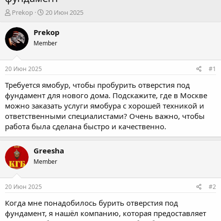
А
Д
Prekop
20 Июн 2025
в
а
т
т
Prekop
о
а
Member
р
н
т
а
е
ч
20 Июн 2025
#1
м
а
ы
л
Требуется ямобур, чтобы пробурить отверстия под
а
фундамент для нового дома. Подскажите, где в Москве
можно заказать услуги ямобура с хорошей техникой и
ответственными специалистами? Очень важно, чтобы
работа была сделана быстро и качественно.
Greesha
Member
20 Июн 2025
#2
Когда мне понадобилось бурить отверстия под
фундамент, я нашёл компанию, которая предоставляет