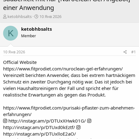
einer Anwendung
А
Д
ketobhbsalts
10 Янв 2026
в
а
т
т
ketobhbsalts
K
о
а
Member
р
н
т
а
е
ч
10 Янв 2026
#1
м
а
ы
л
Official Website
а
https://www.fitprodiet.com/nuroclean-gel-erfahrungen/
Vereinzelt berichten Anwender, dass bei extrem hartnäckigem
Schmutz ein zweiter Durchgang nötig war. Das ist jedoch bei
vielen Haushaltsreinigern der Fall und spricht eher für
realistische Erwartungen als gegen das Produkt.
https://www.fitprodiet.com/purisaki-pflaster-zum-abnehmen-
erfahrungen/
http://instagr.am/p/DTUxXHwk01G/
http://instagr.am/p/DTUxd0kEztf/
http://instagr.am/p/DTUxlloE2aO/