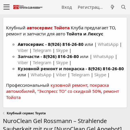
Вход
Регистрация
Клубный
автосервис Тойота
Клуба предлагает ТО,
ремонт и запчасти для авто
Тойота и Лексус
Автосервис
-
8(926) 816-26-80
или |
WhatsApp
|
Viber
|
Telegram
|
Skype
|
Запчасти -
8(926) 816-26-80
или |
WhatsApp
|
Viber
|
Telegram
|
Skype
|
Кузовной ремонт и покраска -
8(926) 816-26-80
или |
WhatsApp
|
Viber
|
Telegram
|
Skype
|
Профессиональный
кузовной ремонт
,
покраска
автомобилей
,
"Экспресс ТО" со скидкой 50%
,
ремонт
Тойота
Клубный сервис Toyota
NuroClean Gel Rossmann – Strahlende
Sauberkeit mit nur [NuroClean Gel Angebot]