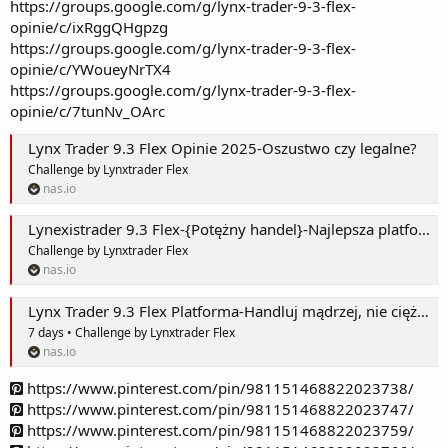
https://groups.google.com/g/lynx-trader-9-3-flex-
opinie/c/ixRggQHgpzg
https://groups.google.com/g/lynx-trader-9-3-flex-
opinie/c/YWoueyNrTX4
https://groups.google.com/g/lynx-trader-9-3-flex-
opinie/c/7tunNv_OArc
Lynx Trader 9.3 Flex Opinie 2025-Oszustwo czy legalne?
Challenge by Lynxtrader Flex
nas.io
Lynexistrader 9.3 Flex-{Potężny handel}-Najlepsza platforma do dywersyfikacji Twojego portfela!
Challenge by Lynxtrader Flex
nas.io
Lynx Trader 9.3 Flex Platforma-Handluj mądrzej, nie ciężej: narzędzia do osiągnięcia sukcesu!
7 days • Challenge by Lynxtrader Flex
nas.io
https://www.pinterest.com/pin/981151468822023738/
https://www.pinterest.com/pin/981151468822023747/
https://www.pinterest.com/pin/981151468822023759/