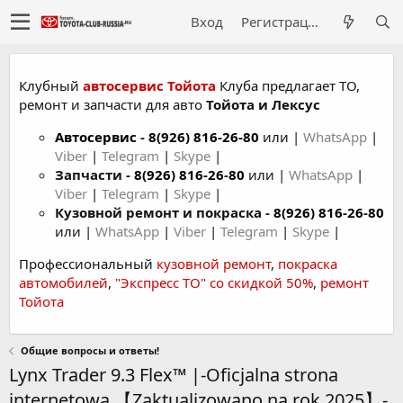
Вход
Регистрация
Клубный
автосервис Тойота
Клуба предлагает ТО,
ремонт и запчасти для авто
Тойота и Лексус
Автосервис
-
8(926) 816-26-80
или |
WhatsApp
|
Viber
|
Telegram
|
Skype
|
Запчасти -
8(926) 816-26-80
или |
WhatsApp
|
Viber
|
Telegram
|
Skype
|
Кузовной ремонт и покраска -
8(926) 816-26-80
или |
WhatsApp
|
Viber
|
Telegram
|
Skype
|
Профессиональный
кузовной ремонт
,
покраска
автомобилей
,
"Экспресс ТО" со скидкой 50%
,
ремонт
Тойота
Общие вопросы и ответы!
Lynx Trader 9.3 Flex™ |-Oficjalna strona
internetowa 【Zaktualizowano na rok 2025】-