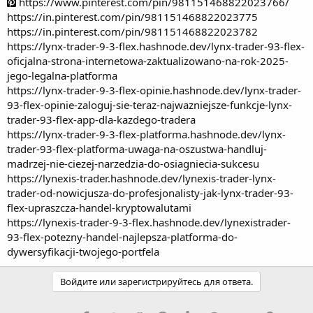
https://www.pinterest.com/pin/981151468822023766/
https://in.pinterest.com/pin/981151468822023775
https://in.pinterest.com/pin/981151468822023782
https://lynx-trader-9-3-flex.hashnode.dev/lynx-trader-93-flex-
oficjalna-strona-internetowa-zaktualizowano-na-rok-2025-
jego-legalna-platforma
https://lynx-trader-9-3-flex-opinie.hashnode.dev/lynx-trader-
93-flex-opinie-zaloguj-sie-teraz-najwazniejsze-funkcje-lynx-
trader-93-flex-app-dla-kazdego-tradera
https://lynx-trader-9-3-flex-platforma.hashnode.dev/lynx-
trader-93-flex-platforma-uwaga-na-oszustwa-handluj-
madrzej-nie-ciezej-narzedzia-do-osiagniecia-sukcesu
https://lynexis-trader.hashnode.dev/lynexis-trader-lynx-
trader-od-nowicjusza-do-profesjonalisty-jak-lynx-trader-93-
flex-upraszcza-handel-kryptowalutami
https://lynexis-trader-9-3-flex.hashnode.dev/lynexistrader-
93-flex-potezny-handel-najlepsza-platforma-do-
dywersyfikacji-twojego-portfela
Войдите или зарегистрируйтесь для ответа.