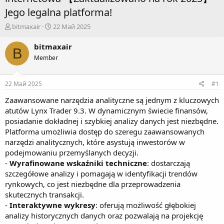
Jego legalna platforma!
А
Д
bitmaxair
22 Май 2025
в
а
т
т
bitmaxair
B
о
а
Member
р
н
т
а
е
ч
22 Май 2025
#1
м
а
ы
л
Zaawansowane narzędzia analityczne są jednym z kluczowych
а
atutów Lynx Trader 9.3. W dynamicznym świecie finansów,
posiadanie dokładnej i szybkiej analizy danych jest niezbędne.
Platforma umożliwia dostęp do szeregu zaawansowanych
narzędzi analitycznych, które asystują inwestorów w
podejmowaniu przemyślanych decyzji.
-
Wyrafinowane wskaźniki techniczne
: dostarczają
szczegółowe analizy i pomagają w identyfikacji trendów
rynkowych, co jest niezbędne dla przeprowadzenia
skutecznych transakcji.
-
Interaktywne wykresy
: oferują możliwość głębokiej
analizy historycznych danych oraz pozwalają na projekcję