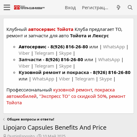
Вход
Регистрация
Клубный
автосервис Тойота
Клуба предлагает ТО,
ремонт и запчасти для авто
Тойота и Лексус
Автосервис
-
8(926) 816-26-80
или |
WhatsApp
|
Viber
|
Telegram
|
Skype
|
Запчасти -
8(926) 816-26-80
или |
WhatsApp
|
Viber
|
Telegram
|
Skype
|
Кузовной ремонт и покраска -
8(926) 816-26-80
или |
WhatsApp
|
Viber
|
Telegram
|
Skype
|
Профессиональный
кузовной ремонт
,
покраска
автомобилей
,
"Экспресс ТО" со скидкой 50%
,
ремонт
Тойота
Общие вопросы и ответы!
Lipojaro Capsules Benefits And Price
А
Д
DustinEsposito
10 Май 2025