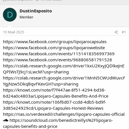
в
а
т
т
DustinEsposito
D
о
а
Member
р
н
т
а
е
ч
10 Май 2025
#1
м
а
ы
л
https://www.facebook.com/groups/lipojarocapsules
а
https://www.facebook.com/groups/lipojarowebsite
https://www.facebook.com/events/1151418356997369
https://www.facebook.com/events/968806581791528
https://colab.research.google.com/drive/1kxU2KxyJQDlkeJnE
QPIWsTJ9cj1sLwcM?usp=sharing
https://colab.research.google.com/drive/1MnN5CWUdWuvcF
YgjNzw5DkqBqvFKevGH?usp=sharin
g
https://knowt.com/note/f7f447ae-8f51-4294-bd38-
6d24a0c4803a/Lipojaro-Capsules-Benefits-And-Price
https://knowt.com/note/106f6d07-ccdd-4db5-bd9f-
3d85e24929cd/Lipojaro-Capsules-Honest-Reviews
https://nas.io/verdexedil/challenges/lipojaro-capsules-official
https://soundcloud.com/benedictreillys%2Flipojaro-
capsules-benefits-and-price