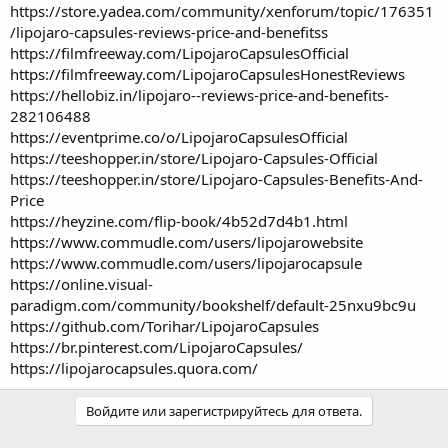
https://store.yadea.com/community/xenforum/topic/176351
/lipojaro-capsules-reviews-price-and-benefitss
https://filmfreeway.com/LipojaroCapsulesOfficial
https://filmfreeway.com/LipojaroCapsulesHonestReviews
https://hellobiz.in/lipojaro--reviews-price-and-benefits-
282106488
https://eventprime.co/o/LipojaroCapsulesOfficial
https://teeshopper.in/store/Lipojaro-Capsules-Official
https://teeshopper.in/store/Lipojaro-Capsules-Benefits-And-
Price
https://heyzine.com/flip-book/4b52d7d4b1.html
https://www.commudle.com/users/lipojarowebsite
https://www.commudle.com/users/lipojarocapsule
https://online.visual-
paradigm.com/community/bookshelf/default-25nxu9bc9u
https://github.com/Torihar/LipojaroCapsules
https://br.pinterest.com/LipojaroCapsules/
https://lipojarocapsules.quora.com/
Войдите или зарегистрируйтесь для ответа.