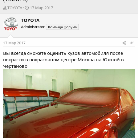
А
Д
TOYOTA
17 Мар 2017
в
а
т
т
TOYOTA
о
а
Administrator
Команда форума
р
н
т
а
е
ч
17 Мар 2017
#1
м
а
ы
л
Вы всегда сможете оценить
кузов автомобиля после
а
покраски
в покрасочном центре Москва на Южной в
Чертаново.