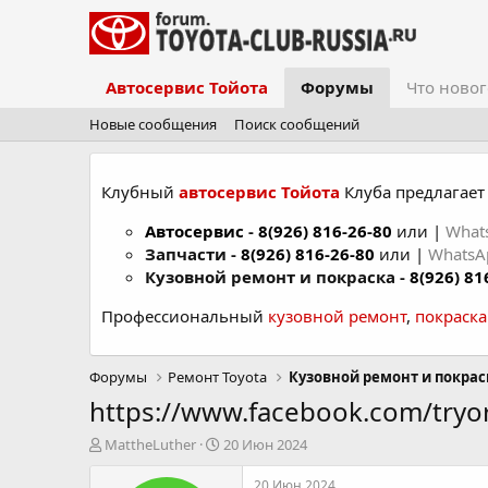
Автосервис Тойота
Форумы
Что новог
Новые сообщения
Поиск сообщений
Клубный
автосервис Тойота
Клуба предлагает 
Автосервис
-
8(926) 816-26-80
или |
What
Запчасти -
8(926) 816-26-80
или |
Whats
Кузовной ремонт и покраска -
8(926) 81
Профессиональный
кузовной ремонт
,
покраск
Форумы
Ремонт Toyota
Кузовной ремонт и покрас
https://www.facebook.com/try
А
Д
MattheLuther
20 Июн 2024
в
а
т
т
20 Июн 2024