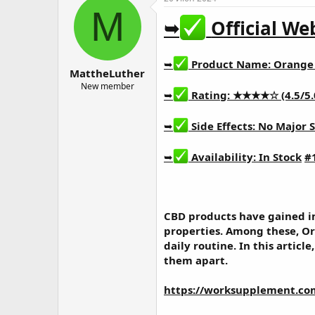
о
а
M
р
н
➥
Official We
т
а
е
ч
м
а
➥
Product Name:
Orange
MattheLuther
ы
л
а
New member
➥
Rating: ★★★★☆ (4.5/5.
➥
Side Effects: No Major S
➥
Availability: In Stock
#
CBD products have gained im
properties. Among these,
Or
daily routine. In this arti
them apart.
https://worksupplement.c