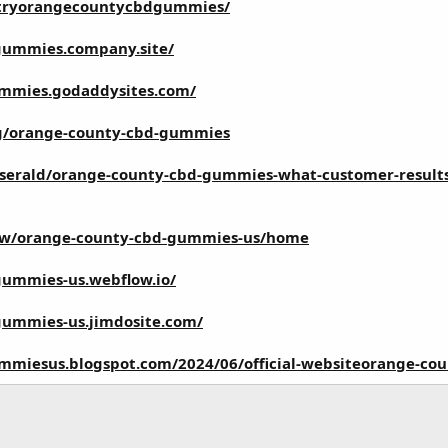
/tryorangecountycbdgummies/
-gummies.company.site/
mmies.godaddysites.com/
/g/orange-county-cbd-gummies
rald/orange-county-cbd-gummies-what-customer-results-s
view/orange-county-cbd-gummies-us/home
gummies-us.webflow.io/
gummies-us.jimdosite.com/
mmiesus.blogspot.com/2024/06/official-websiteorange-cou