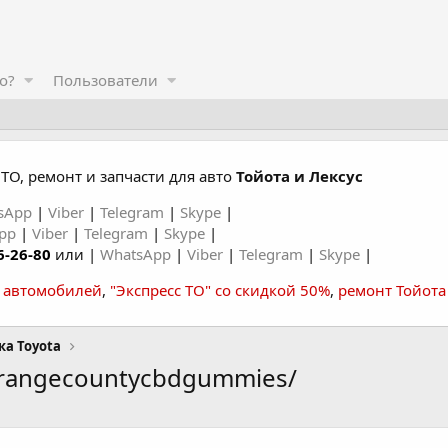
о?
Пользователи
ТО, ремонт и запчасти для авто
Тойота и Лексус
sApp
|
Viber
|
Telegram
|
Skype
|
App
|
Viber
|
Telegram
|
Skype
|
6-26-80
или |
WhatsApp
|
Viber
|
Telegram
|
Skype
|
а автомобилей
,
"Экспресс ТО" со скидкой 50%
,
ремонт Тойота
ка Toyota
orangecountycbdgummies/