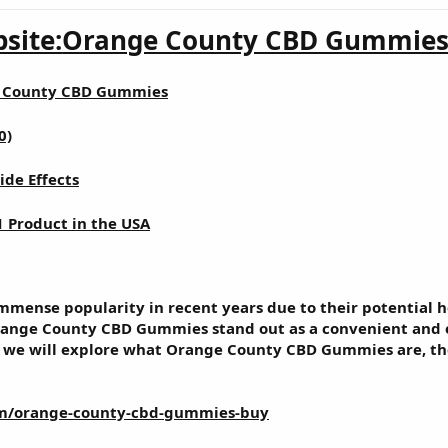
bsite:
Orange County CBD Gummie
 County CBD Gummies
0)
ide Effects
1 Product in the USA
mense popularity in recent years due to their potential h
ange County CBD Gummies
stand out as a convenient and 
cle, we will explore what Orange County CBD Gummies are, th
om/orange-county-cbd-gummies-buy