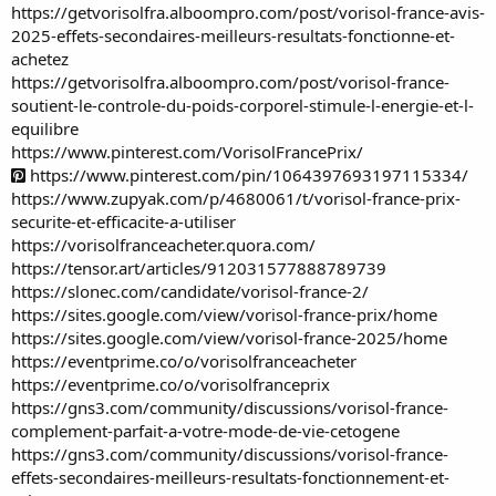
https://getvorisolfra.alboompro.com/post/vorisol-france-avis-
2025-effets-secondaires-meilleurs-resultats-fonctionne-et-
achetez
https://getvorisolfra.alboompro.com/post/vorisol-france-
soutient-le-controle-du-poids-corporel-stimule-l-energie-et-l-
equilibre
https://www.pinterest.com/VorisolFrancePrix/
https://www.pinterest.com/pin/1064397693197115334/
https://www.zupyak.com/p/4680061/t/vorisol-france-prix-
securite-et-efficacite-a-utiliser
https://vorisolfranceacheter.quora.com/
https://tensor.art/articles/912031577888789739
https://slonec.com/candidate/vorisol-france-2/
https://sites.google.com/view/vorisol-france-prix/home
https://sites.google.com/view/vorisol-france-2025/home
https://eventprime.co/o/vorisolfranceacheter
https://eventprime.co/o/vorisolfranceprix
https://gns3.com/community/discussions/vorisol-france-
complement-parfait-a-votre-mode-de-vie-cetogene
https://gns3.com/community/discussions/vorisol-france-
effets-secondaires-meilleurs-resultats-fonctionnement-et-