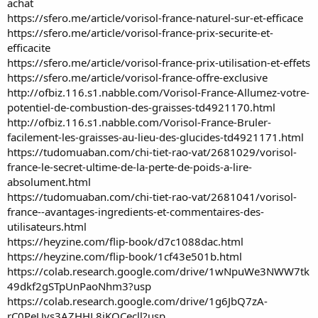
achat
https://sfero.me/article/vorisol-france-naturel-sur-et-efficace
https://sfero.me/article/vorisol-france-prix-securite-et-
efficacite
https://sfero.me/article/vorisol-france-prix-utilisation-et-effets
https://sfero.me/article/vorisol-france-offre-exclusive
http://ofbiz.116.s1.nabble.com/Vorisol-France-Allumez-votre-
potentiel-de-combustion-des-graisses-td4921170.html
http://ofbiz.116.s1.nabble.com/Vorisol-France-Bruler-
facilement-les-graisses-au-lieu-des-glucides-td4921171.html
https://tudomuaban.com/chi-tiet-rao-vat/2681029/vorisol-
france-le-secret-ultime-de-la-perte-de-poids-a-lire-
absolument.html
https://tudomuaban.com/chi-tiet-rao-vat/2681041/vorisol-
france--avantages-ingredients-et-commentaires-des-
utilisateurs.html
https://heyzine.com/flip-book/d7c1088dac.html
https://heyzine.com/flip-book/1cf43e501b.html
https://colab.research.google.com/drive/1wNpuWe3NWW7tk
49dkf2gSTpUnPaoNhm3?usp
https://colab.research.google.com/drive/1g6JbQ7zA-
rC0PeUvs3AZHHL8iKOCecll?usp