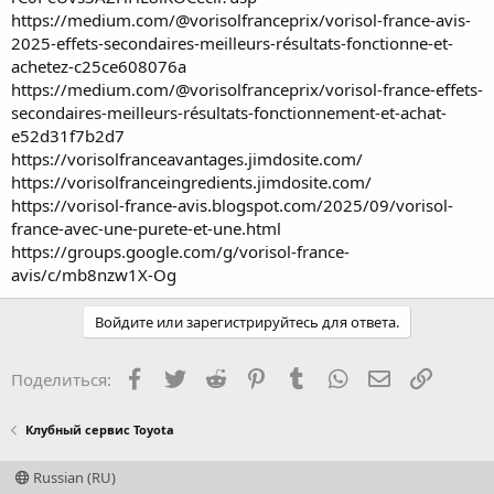
https://medium.com/@vorisolfranceprix/vorisol-france-avis-
2025-effets-secondaires-meilleurs-résultats-fonctionne-et-
achetez-c25ce608076a
https://medium.com/@vorisolfranceprix/vorisol-france-effets-
secondaires-meilleurs-résultats-fonctionnement-et-achat-
e52d31f7b2d7
https://vorisolfranceavantages.jimdosite.com/
https://vorisolfranceingredients.jimdosite.com/
https://vorisol-france-avis.blogspot.com/2025/09/vorisol-
france-avec-une-purete-et-une.html
https://groups.google.com/g/vorisol-france-
avis/c/mb8nzw1X-Og
Войдите или зарегистрируйтесь для ответа.
Facebook
Twitter
Reddit
Pinterest
Tumblr
WhatsApp
Электронная
Ссылка
Поделиться:
Клубный сервис Toyota
Russian (RU)