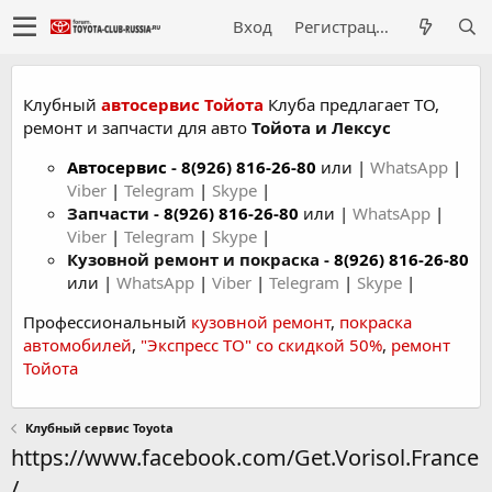
Вход
Регистрация
Клубный
автосервис Тойота
Клуба предлагает ТО,
ремонт и запчасти для авто
Тойота и Лексус
Автосервис
-
8(926) 816-26-80
или |
WhatsApp
|
Viber
|
Telegram
|
Skype
|
Запчасти -
8(926) 816-26-80
или |
WhatsApp
|
Viber
|
Telegram
|
Skype
|
Кузовной ремонт и покраска -
8(926) 816-26-80
или |
WhatsApp
|
Viber
|
Telegram
|
Skype
|
Профессиональный
кузовной ремонт
,
покраска
автомобилей
,
"Экспресс ТО" со скидкой 50%
,
ремонт
Тойота
Клубный сервис Toyota
https://www.facebook.com/Get.Vorisol.France
/