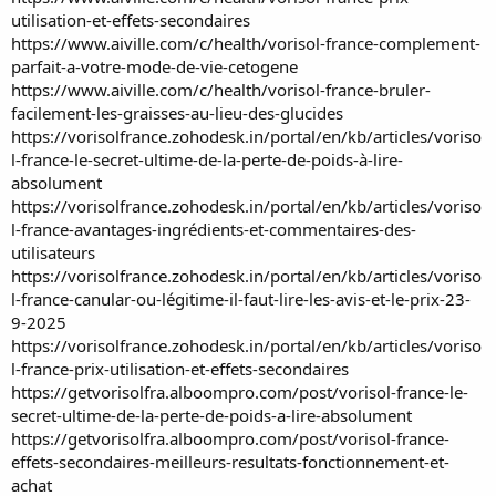
utilisation-et-effets-secondaires
https://www.aiville.com/c/health/vorisol-france-complement-
parfait-a-votre-mode-de-vie-cetogene
https://www.aiville.com/c/health/vorisol-france-bruler-
facilement-les-graisses-au-lieu-des-glucides
https://vorisolfrance.zohodesk.in/portal/en/kb/articles/voriso
l-france-le-secret-ultime-de-la-perte-de-poids-à-lire-
absolument
https://vorisolfrance.zohodesk.in/portal/en/kb/articles/voriso
l-france-avantages-ingrédients-et-commentaires-des-
utilisateurs
https://vorisolfrance.zohodesk.in/portal/en/kb/articles/voriso
l-france-canular-ou-légitime-il-faut-lire-les-avis-et-le-prix-23-
9-2025
https://vorisolfrance.zohodesk.in/portal/en/kb/articles/voriso
l-france-prix-utilisation-et-effets-secondaires
https://getvorisolfra.alboompro.com/post/vorisol-france-le-
secret-ultime-de-la-perte-de-poids-a-lire-absolument
https://getvorisolfra.alboompro.com/post/vorisol-france-
effets-secondaires-meilleurs-resultats-fonctionnement-et-
achat