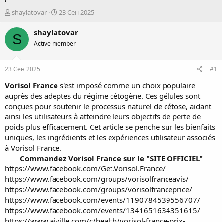
А
Д
shaylatovar
23 Сен 2025
в
а
т
т
shaylatovar
S
о
а
Active member
р
н
т
а
е
ч
23 Сен 2025
#1
м
а
ы
л
Vorisol France
s'est imposé comme un choix populaire
а
auprès des adeptes du régime cétogène. Ces gélules sont
conçues pour soutenir le processus naturel de cétose, aidant
ainsi les utilisateurs à atteindre leurs objectifs de perte de
poids plus efficacement. Cet article se penche sur les bienfaits
uniques, les ingrédients et les expériences utilisateur associés
à Vorisol France.
Commandez Vorisol France sur le "SITE OFFICIEL"
https://www.facebook.com/Get.Vorisol.France/
https://www.facebook.com/groups/vorisolfranceavis/
https://www.facebook.com/groups/vorisolfranceprice/
https://www.facebook.com/events/1190784539556707/
https://www.facebook.com/events/1341651634351615/
https://www.aiville.com/c/health/vorisol-france-prix-