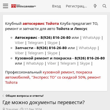
Вход
Регистрация
Клубный
автосервис Тойота
Клуба предлагает ТО,
ремонт и запчасти для авто
Тойота и Лексус
Автосервис
-
8(926) 816-26-80
или |
WhatsApp
|
Viber
|
Telegram
|
Skype
|
Запчасти -
8(926) 816-26-80
или |
WhatsApp
|
Viber
|
Telegram
|
Skype
|
Кузовной ремонт и покраска -
8(926) 816-26-80
или |
WhatsApp
|
Viber
|
Telegram
|
Skype
|
Профессиональный
кузовной ремонт
,
покраска
автомобилей
,
"Экспресс ТО" со скидкой 50%
,
ремонт
Тойота
Общие вопросы и ответы!
Где можно документы перевести?
А
Д
Traumer
17 Дек 2024