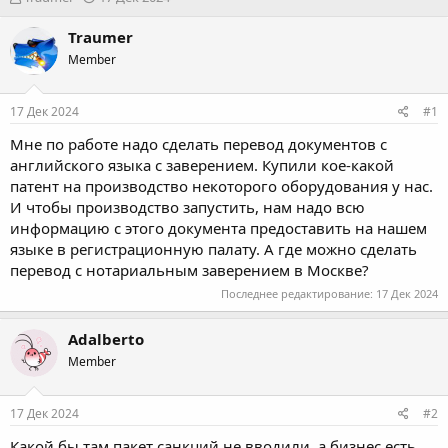
в
а
т
т
Traumer
о
а
Member
р
н
т
а
е
ч
17 Дек 2024
#1
м
а
ы
л
Мне по работе надо сделать перевод документов с
а
английского языка с заверением. Купили кое-какой
патент на производство некоторого оборудования у нас.
И чтобы производство запустить, нам надо всю
информацию с этого документа предоставить на нашем
языке в регистрационную палату. А где можно сделать
перевод с нотариальным заверением в Москве?
Последнее редактирование:
17 Дек 2024
Adalberto
Member
17 Дек 2024
#2
Какой бы там пакет санкций не вводили, а бизнес есть