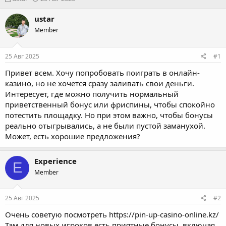
в
а
т
т
ustar
о
а
Member
р
н
т
а
е
ч
25 Авг 2025
#1
м
а
ы
л
Привет всем. Хочу попробовать поиграть в онлайн-
а
казино, но не хочется сразу заливать свои деньги.
Интересует, где можно получить нормальный
приветственный бонус или фриспины, чтобы спокойно
потестить площадку. Но при этом важно, чтобы бонусы
реально отыгрывались, а не были пустой заманухой.
Может, есть хорошие предложения?
Experience
E
Member
25 Авг 2025
#2
Очень советую посмотреть
https://pin-up-casino-online.kz/
Там для новых игроков есть приятные бонусы, включая