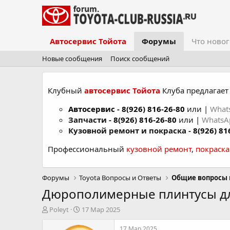
Автосервис Тойота
Форумы
Что новог
Новые сообщения
Поиск сообщений
Клубный
автосервис Тойота
Клуба предлагает 
Автосервис
-
8(926) 816-26-80
или |
What
Запчасти -
8(926) 816-26-80
или |
Whats
Кузовной ремонт и покраска -
8(926) 81
Профессиональный
кузовной ремонт
,
покраск
Форумы
Toyota Вопросы и Ответы
Общие вопросы 
Дюрополимерные плинтусы дл
А
Д
Poleyt
17 Мар 2025
в
а
т
т
17 Мар 2025