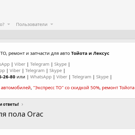
о?
Пользователи
ТО, ремонт и запчасти для авто
Тойота и Лексус
sApp
|
Viber
|
Telegram
|
Skype
|
App
|
Viber
|
Telegram
|
Skype
|
6-26-80
или |
WhatsApp
|
Viber
|
Telegram
|
Skype
|
а автомобилей
,
"Экспресс ТО" со скидкой 50%
,
ремонт Тойота
и ответы!
я пола Orac