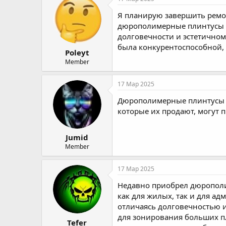
о
а
Я планирую завершить ремо
р
н
т
а
дюрополимерные плинтусы Or
е
ч
долговечности и эстетичном
м
а
была конкурентоспособной, 
Poleyt
ы
л
а
Member
17 Мар 2025
Дюрополимерные плинтусы O
которые их продают, могут п
Jumid
Member
17 Мар 2025
Недавно приобрел дюрополи
как для жилых, так и для а
отличаясь долговечностью и
для зонирования больших пл
Tefer