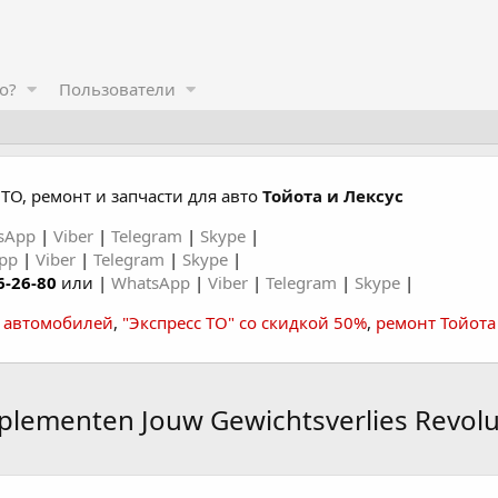
о?
Пользователи
ТО, ремонт и запчасти для авто
Тойота и Лексус
sApp
|
Viber
|
Telegram
|
Skype
|
App
|
Viber
|
Telegram
|
Skype
|
6-26-80
или |
WhatsApp
|
Viber
|
Telegram
|
Skype
|
а автомобилей
,
"Экспресс ТО" со скидкой 50%
,
ремонт Тойота
lementen Jouw Gewichtsverlies Revolu