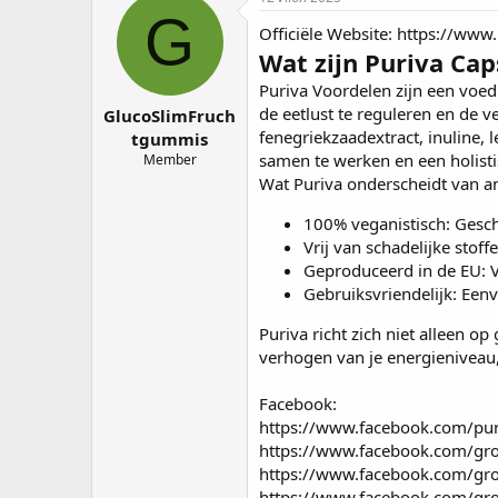
о
а
G
Officiële Website:
https://www.
р
н
т
а
Wat zijn Puriva Cap
е
ч
Puriva Voordelen
zijn een voed
м
а
de eetlust te reguleren en de 
GlucoSlimFruch
ы
л
а
fenegriekzaadextract, inuline,
tgummis
samen te werken en een holist
Member
Wat Puriva onderscheidt van an
100% veganistisch: Gesch
Vrij van schadelijke stof
Geproduceerd in de EU: Ve
Gebruiksvriendelijk: Een
Puriva richt zich niet alleen 
verhogen van je energieniveau,
Facebook:
https://www.facebook.com/pur
https://www.facebook.com/gro
https://www.facebook.com/gro
https://www.facebook.com/gro