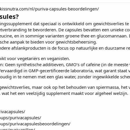
kissnutra.com/nl/puriva-capsules-beoordelingen/
sules?
ingssupplement dat speciaal is ontwikkeld om gewichtsverlies te
vetverbranding te bevorderen. De capsules bevatten een unieke co
 leucine, en in sommige varianten groene thee en glucomannaan. 
ische aanpak te bieden voor gewichtsbeheersing.
dere afslankproducten is de focus op natuurlijke en duurzame res
ikt voor vegetariërs en veganisten.
fen: Geen synthetische additieven, GMO’s of cafeïne (in de meeste 
rvaardigd in GMP-gecertificeerde laboratoria, wat garant staat v
voudig in te nemen met een glas water, zonder ingewikkelde sche
op gewichtsverlies, maar ook op het behouden van spiermassa, he
 wat het een veelzijdig supplement maakt voor algeheel welzijn.
ivacapsules/
ups/purivacapsules/
ups/purivacapsulesbeoordelingen/
ups/purivapillen/